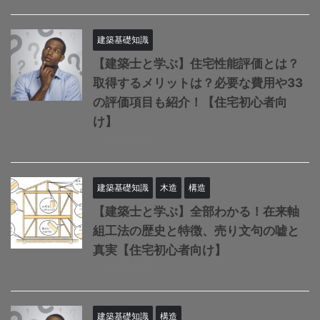
建築基礎知識
【建築士と学ぶ】住宅性能評価とは？
取得するメリットは？必要な費用や33
の評価項目も紹介！【住宅初心者向
け】
2024/12/25
建築基礎知識
木造
構造
【建築士と学ぶ】全部わかる！在来軸
組工法の歴史と特徴、売り文句の嘘と
真実【住宅初心者向け】
2024/12/25
建築基礎知識
構造